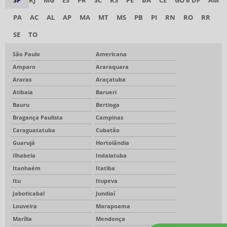
SP
RJ
MG
ES
PR
SC
RS
PE
BA
CE
GO e DF
AM
PA
AC
AL
AP
MA
MT
MS
PB
PI
RN
RO
RR
SE
TO
São Paulo
Americana
Amparo
Araraquara
Araras
Araçatuba
Atibaia
Barueri
Bauru
Bertioga
Bragança Paulista
Campinas
Caraguatatuba
Cubatão
Guarujá
Hortolândia
Ilhabela
Indaiatuba
Itanhaém
Itatiba
Itu
Itupeva
Jaboticabal
Jundiaí
Louveira
Marapoama
Marília
Mendonça