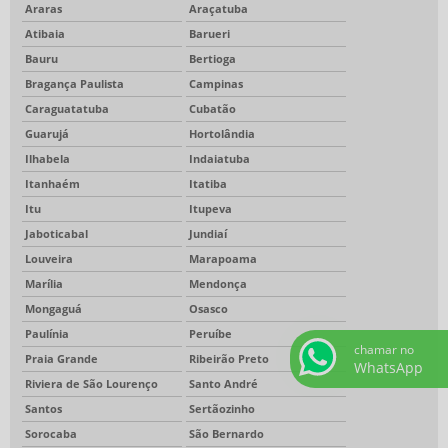
Araras
Araçatuba
Atibaia
Barueri
Bauru
Bertioga
Bragança Paulista
Campinas
Caraguatatuba
Cubatão
Guarujá
Hortolândia
Ilhabela
Indaiatuba
Itanhaém
Itatiba
Itu
Itupeva
Jaboticabal
Jundiaí
Louveira
Marapoama
Marília
Mendonça
Mongaguá
Osasco
Paulínia
Peruíbe
chamar no
Praia Grande
Ribeirão Preto
WhatsApp
Riviera de São Lourenço
Santo André
Santos
Sertãozinho
Sorocaba
São Bernardo