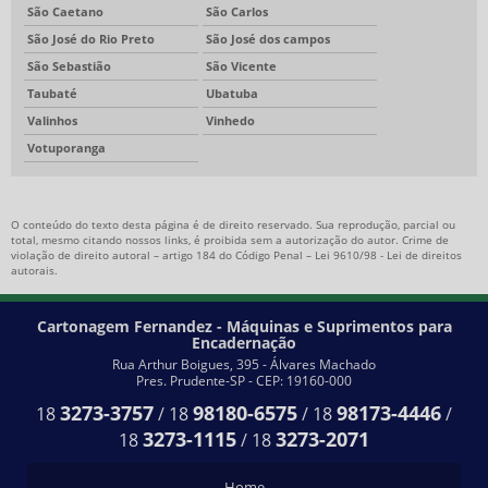
São Caetano
São Carlos
São José do Rio Preto
São José dos campos
São Sebastião
São Vicente
Taubaté
Ubatuba
Valinhos
Vinhedo
Votuporanga
O conteúdo do texto desta página é de direito reservado. Sua reprodução, parcial ou
total, mesmo citando nossos links, é proibida sem a autorização do autor. Crime de
violação de direito autoral – artigo 184 do Código Penal –
Lei 9610/98 - Lei de direitos
autorais
.
Cartonagem Fernandez - Máquinas e Suprimentos para
Encadernação
Rua Arthur Boigues, 395 - Álvares Machado
Pres. Prudente-SP - CEP: 19160-000
3273-3757
98180-6575
98173-4446
18
/
18
/
18
/
3273-1115
3273-2071
18
/
18
Home