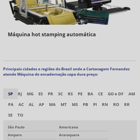
Máquina hot stamping automática
Principais cidades e regiões do Brasil onde a Cartonagem Fernandez
atende Máquina de encadernação capa dura preço:
SP
RJ
MG
ES
PR
SC
RS
PE
BA
CE
GO e DF
AM
PA
AC
AL
AP
MA
MT
MS
PB
PI
RN
RO
RR
SE
TO
São Paulo
Americana
Amparo
Araraquara