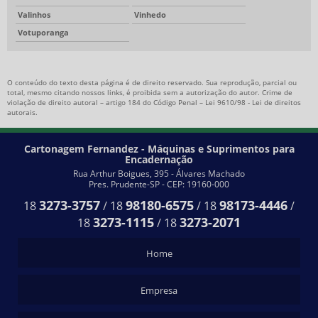
Valinhos
Vinhedo
Votuporanga
O conteúdo do texto desta página é de direito reservado. Sua reprodução, parcial ou
total, mesmo citando nossos links, é proibida sem a autorização do autor. Crime de
violação de direito autoral – artigo 184 do Código Penal –
Lei 9610/98 - Lei de direitos
autorais
.
Cartonagem Fernandez - Máquinas e Suprimentos para
Encadernação
Rua Arthur Boigues, 395 - Álvares Machado
Pres. Prudente-SP - CEP: 19160-000
3273-3757
98180-6575
98173-4446
18
/
18
/
18
/
3273-1115
3273-2071
18
/
18
Home
Empresa