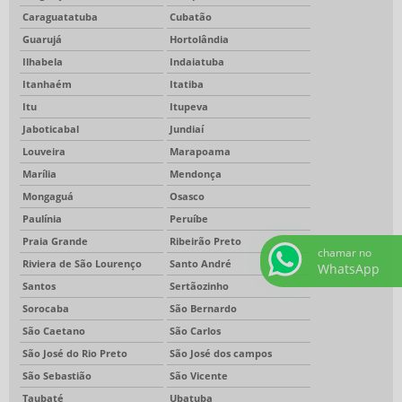
Caraguatatuba
Cubatão
Guarujá
Hortolândia
Ilhabela
Indaiatuba
Itanhaém
Itatiba
Itu
Itupeva
Jaboticabal
Jundiaí
Louveira
Marapoama
Marília
Mendonça
Mongaguá
Osasco
Paulínia
Peruíbe
Praia Grande
Ribeirão Preto
chamar no
Riviera de São Lourenço
Santo André
WhatsApp
Santos
Sertãozinho
Sorocaba
São Bernardo
São Caetano
São Carlos
São José do Rio Preto
São José dos campos
São Sebastião
São Vicente
Taubaté
Ubatuba