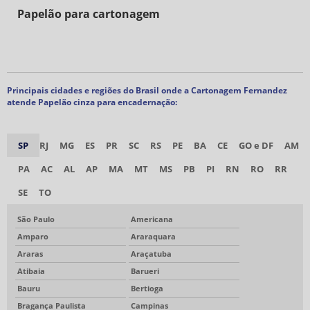
Papelão para cartonagem
Principais cidades e regiões do Brasil onde a Cartonagem Fernandez
atende Papelão cinza para encadernação:
SP
RJ
MG
ES
PR
SC
RS
PE
BA
CE
GO e DF
AM
PA
AC
AL
AP
MA
MT
MS
PB
PI
RN
RO
RR
SE
TO
São Paulo
Americana
Amparo
Araraquara
Araras
Araçatuba
Atibaia
Barueri
Bauru
Bertioga
Bragança Paulista
Campinas